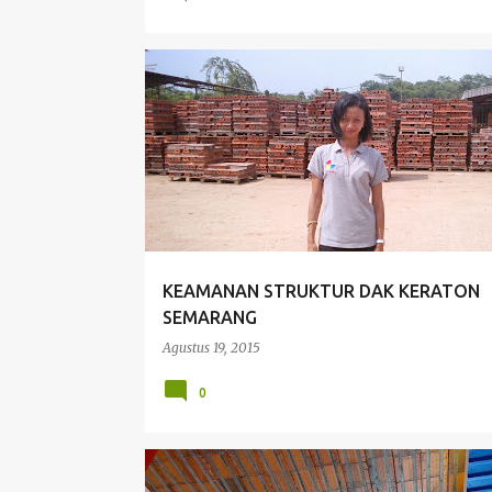
AMBRUK
BANGUNAN AMAN
DAK AMAN
KEAMANAN STRUKTUR DAK KERATON
SEMARANG
Agustus 19, 2015
0
ARSITEKTURAL
DAK
DAK KERATON