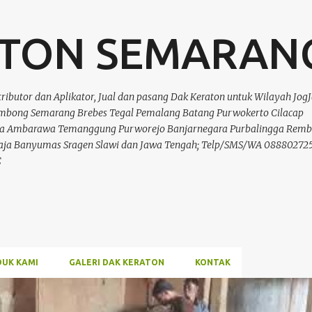
Langsung ke konten utama
ATON SEMARAN
tributor dan Aplikator, Jual dan pasang Dak Keraton untuk Wilayah Jog
ombong Semarang Brebes Tegal Pemalang Batang Purwokerto Cilacap
iga Ambarawa Temanggung Purworejo Banjarnegara Purbalingga Rem
raja Banyumas Sragen Slawi dan Jawa Tengah; Telp/SMS/WA 088802725
C
UK KAMI
GALERI DAK KERATON
KONTAK
N SEMARANG
JUAL DAK KERATON SEMARANG