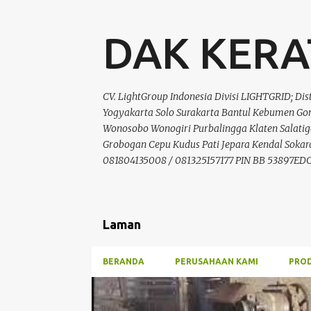
DAK KER
CV. LightGroup Indonesia Divisi LIGHTGRID; Dis
Yogyakarta Solo Surakarta Bantul Kebumen G
Wonosobo Wonogiri Purbalingga Klaten Salat
Grobogan Cepu Kudus Pati Jepara Kendal Soka
081804135008 / 081325157177 PIN BB 53897ED
Laman
BERANDA
PERUSAHAAN KAMI
PROD
P
BELI DAK KERATON SEMARANG
HARGA DAK KERATO