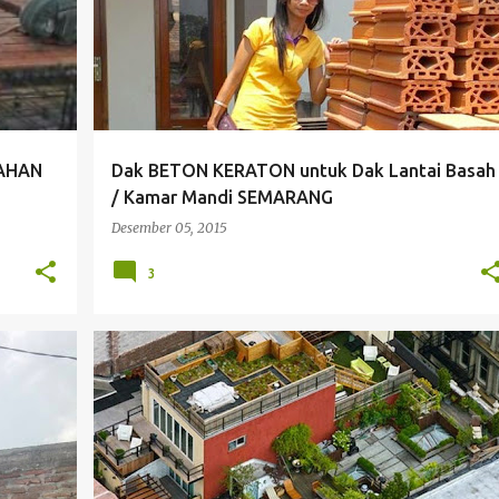
TAHAN
Dak BETON KERATON untuk Dak Lantai Basah
/ Kamar Mandi SEMARANG
Desember 05, 2015
3
+
4
AIR HUJAN
CUACA
DAK ATAP
DAK BALKON
+
5