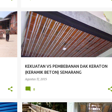
+
10
BENTANGAN
INDONESIA
KEKUATAN
+
5
KEKUATAN VS PEMBEBANAN DAK KERATON
(KERAMIK BETON) SEMARANG
Agustus 17, 2015
0
+
11
BAGAIMANA MEMASANG DAK KERATON
BAIK
+
7