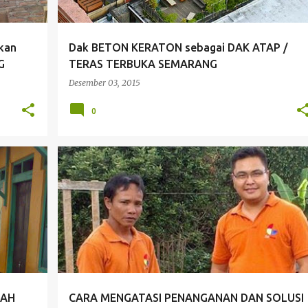
kan
Dak BETON KERATON sebagai DAK ATAP /
G
TERAS TERBUKA SEMARANG
Desember 03, 2015
0
+
7
BAGAIMANA CARA MENGATASI DAK BOCOR
+
5
NAH
CARA MENGATASI PENANGANAN DAN SOLUSI