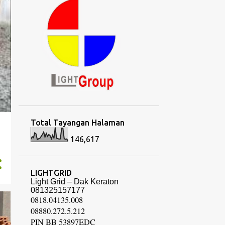
Total Tayangan Halaman
146,617
LIGHTGRID
Light Grid – Dak Keraton
081325157177
0818.04135.008
08880.272.5.212
PIN BB 53897EDC