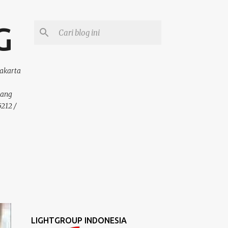
G
Jakarta
bang
212 /
LIGHTGROUP INDONESIA