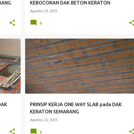
RANG
KEBOCORAN DAK BETON KERATON
SEMARANG
Agustus 29, 2015
0
+
6
BETON
DAK KERAMIK BETON
+
5
DAK
PRINSIP KERJA ONE WAY SLAB pada DAK
KERATON SEMARANG
Agustus 22, 2015
0